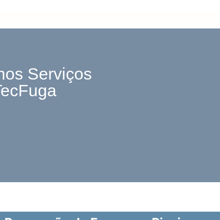
nos Serviços
TecFuga