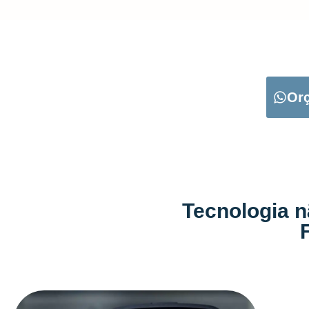
CARREGUE NO B
Or
Tecnologia n