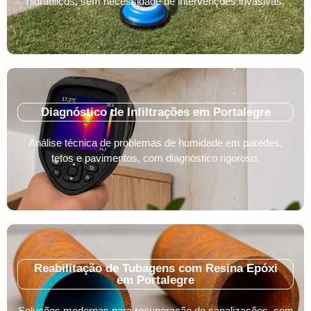
hidráulicos, sem necessidade de intervenções invasivas.
Diagnóstico de Infiltrações em Portalegre
Análise técnica de problemas de humidade em paredes,
tetos e pavimentos, com diagnóstico rigoroso.
Reabilitação de Tubagens com Resina Epóxi
em Portalegre
Soluções modernas para recuperação de canalizações, com