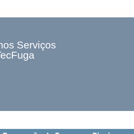
nos Serviços
TecFuga