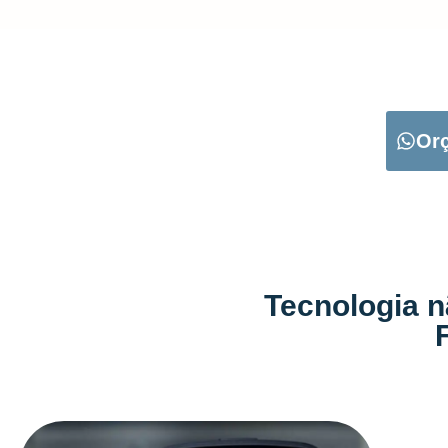
CARREGUE NO B
Or
Tecnologia n