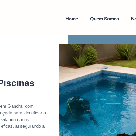
Home
Quem Somos
No
Piscinas
s em Gandra, com
çada para identificar a
 evitando danos
e eficaz, assegurando a