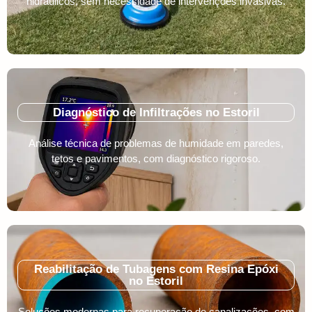
hidráulicos, sem necessidade de intervenções invasivas.
Diagnóstico de Infiltrações no Estoril
Análise técnica de problemas de humidade em paredes,
tetos e pavimentos, com diagnóstico rigoroso.
Reabilitação de Tubagens com Resina Epóxi
no Estoril
Soluções modernas para recuperação de canalizações, com