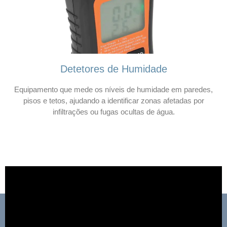
Detetores de Humidade
Equipamento que mede os níveis de humidade em paredes,
pisos e tetos, ajudando a identificar zonas afetadas por
infiltrações ou fugas ocultas de água.