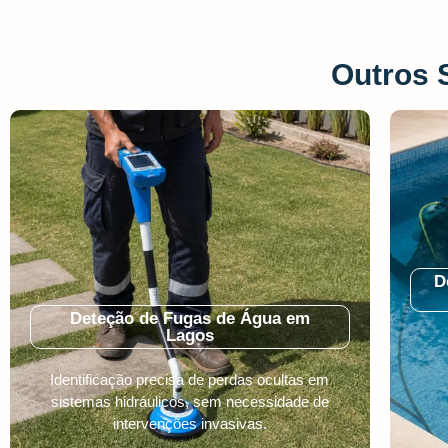
Outros 
D
Deteção de Fugas de Água em
Lagos
Identificação precisa de perdas ocultas em
sistemas hidráulicos, sem necessidade de
intervenções invasivas.