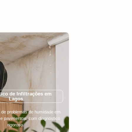
ico de Infiltrações em
Lagos
ca de problemas de humidade em
 e pavimentos, com diagnóstico
rigoroso.