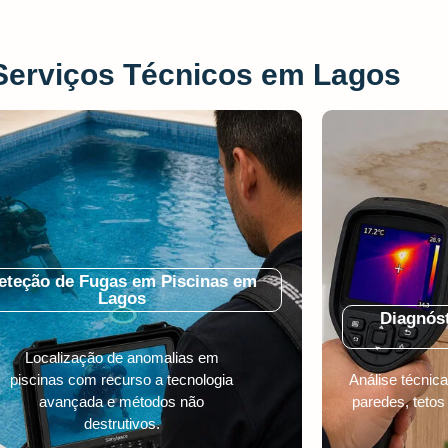
Serviços Técnicos em Lagos
eteção de Fugas em Piscinas em
Lagos
Diagnóst
Localização de anomalias em
piscinas com recurso a tecnologia
Análise técni
avançada e métodos não
paredes, tetos
destrutivos.