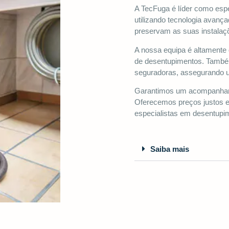
A TecFuga é líder como esp
utilizando tecnologia avan
preservam as suas instalaçõ
A nossa equipa é altamente 
de desentupimentos. Também
seguradoras, assegurando u
Garantimos um acompanhame
Oferecemos preços justos e
especialistas em desentup
Saiba mais