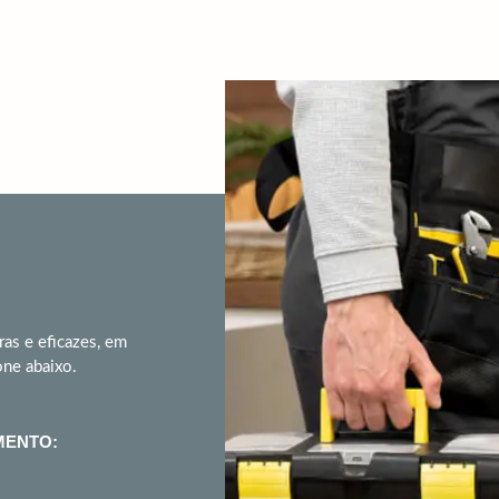
ras e eficazes, em
one abaixo.
MENTO: