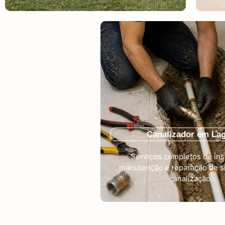
Canalizador em La
Serviços completos de ins
manutenção e reparação de s
canalização.