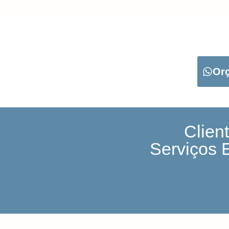
CARREGUE NO B
Or
Clien
Serviços 