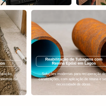
Reabilitação de Tubagens com
gos
Resina Epóxi em Lagos
talação,
Soluções modernas para recuperação de
istemas de
canalizações, com aplicação de resina e s
necessidade de obras.