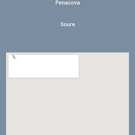
Penacova
Soure