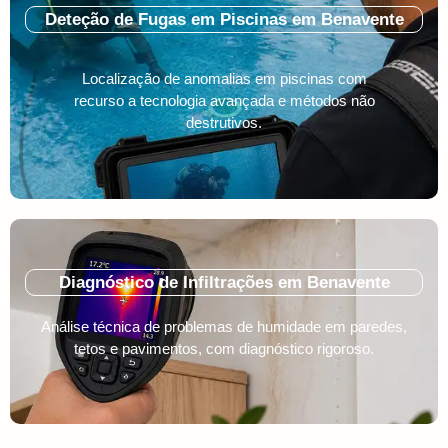
Deteção de Fugas em Piscinas em Benavente
Localização de anomalias em piscinas com
recurso a tecnologia avançada e métodos não
destrutivos.
Diagnóstico de Infiltrações em Benavente
Análise técnica de problemas de humidade em paredes,
tetos e pavimentos, com diagnóstico rigoroso.