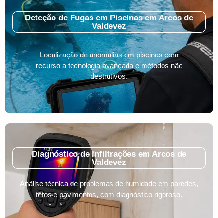
Deteção de Fugas em Piscinas em Arcos de
Valdevez
Localização de anomalias em piscinas com
recurso a tecnologia avançada e métodos não
destrutivos.
Diagnóstico de Infiltrações em Arcos de
Valdevez
Análise técnica de problemas de humidade em paredes,
tetos e pavimentos, com diagnóstico rigoroso.